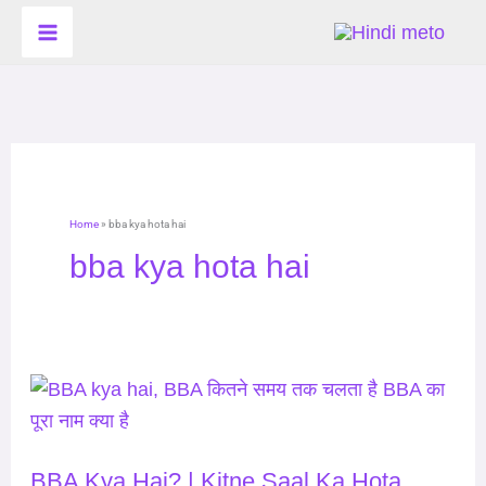
Skip
to
content
Home
»
bba kya hota hai
bba kya hota hai
BBA
Kya
Hai?
BBA Kya Hai? | Kitne Saal Ka Hota
|