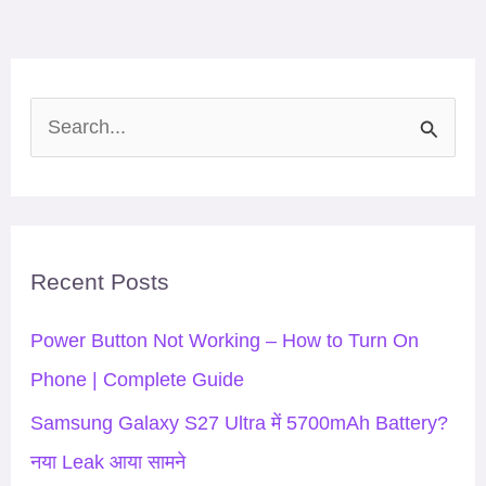
S
e
a
r
Recent Posts
c
h
Power Button Not Working – How to Turn On
f
Phone | Complete Guide
o
Samsung Galaxy S27 Ultra में 5700mAh Battery?
r
नया Leak आया सामने
: