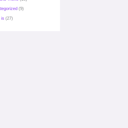
tegorized
(9)
 is
(27)