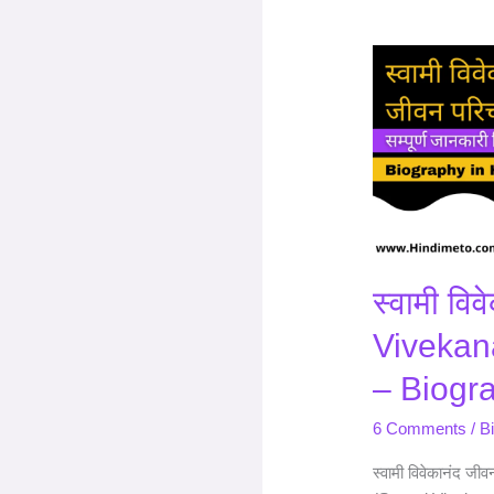
स्वामी
विवेकानंद
(Swami
Vivekanand)
का
जीवन
परिचय
–
Biography
स्वामी वि
Vivekan
– Biogr
6 Comments
/
B
स्वामी विवेकानंद जीव