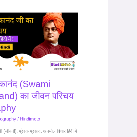
वेकानंद (Swami
and) का जीवन परिचय
aphy
iography
/
Hindimeto
नी (जीवनी), प्रेरक प्रसाद, अनमोल विचार हिंदी में