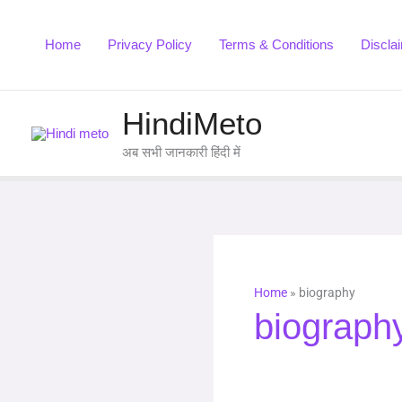
Skip
to
Home
Privacy Policy
Terms & Conditions
Discla
content
HindiMeto
अब सभी जानकारी हिंदी में
Home
»
biography
biograph