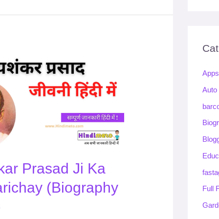
Cat
App
Auto
barc
Biog
Blog
Educ
kar Prasad Ji Ka
fasta
arichay (Biography
Full
)
Gard