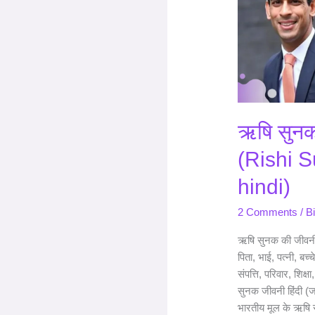
कौन
है,
जीवन
परिचय
(Rishi
Sunak
Biography
ऋषि सुनक
in
hindi)
(Rishi 
hindi)
2 Comments
/
B
ऋषि सुनक की जीवनी 
पिता, भाई, पत्नी, बच
संपत्ति, परिवार, शिक्
सुनक जीवनी हिंदी (जा
भारतीय मूल के ऋषि स