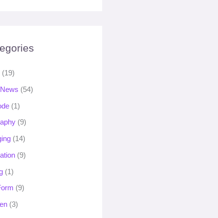
egories
s
(19)
 News
(54)
ode
(1)
raphy
(9)
ging
(14)
ation
(9)
g
(1)
 Form
(9)
en
(3)