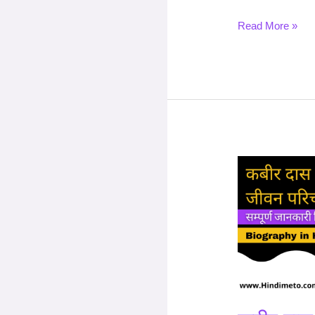
Read More »
कबीर
दास
जी
का
जीवन
परिचय
-
Kabir
Das