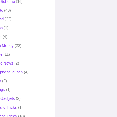
 Scheme
(16)
to
(49)
ari
(22)
op
(1)
s
(4)
e Money
(22)
le
(11)
le News
(2)
phone launch
(4)
s
(2)
ngs
(1)
 Gadgets
(2)
and Tricks
(1)
and Tricks
(18)