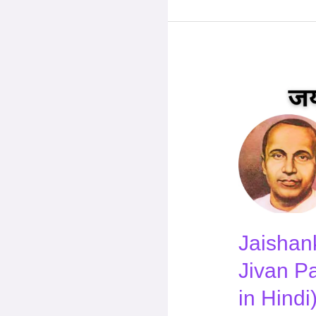
Jaishankar
Prasad
Ji
Ka
Jivan
Parichay
(Biography
in
Hindi)
Jaishan
Jivan P
in Hindi