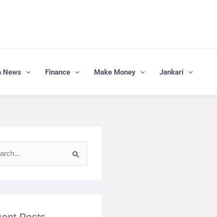
h News
Finance
Make Money
Jankari
ent Posts