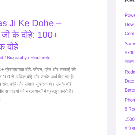
h
Powe
f
as Ji Ke Dohe –
How 
o
जी के दोहे: 100+
Comp
r
:
Sams
क दोहे
5700
nt
/
Biography
/
Hindimeto
सामने
+ प्रेरणादायक दोहे: जीवन, प्रेम और सच्चाई की
Redm
 100 से अधिक दोहे और उनके अर्थ दिए गए हैं:
Date
य संत, कवि और समाज सुधारक थे। उनके दोहे
Batte
र सच्चाइयों को सरल शब्दों में प्रस्तुत करते हैं।
]
Phon
8 Rea
15000
ये 9 ब