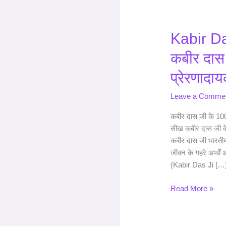
Kabir
Kabir D
Das
कबीर दास 
Ji
Ke
प्रेरणादाय
Dohe
–
Leave a Comme
कबीर
कबीर दास जी के 100
दास
सीख कबीर दास जी के
जी
कबीर दास जी भारती
के
जीवन के गहरे अर्थों औ
दोहे:
(Kabir Das Ji […
100+
प्रेरणादायक
Read More »
दोहे