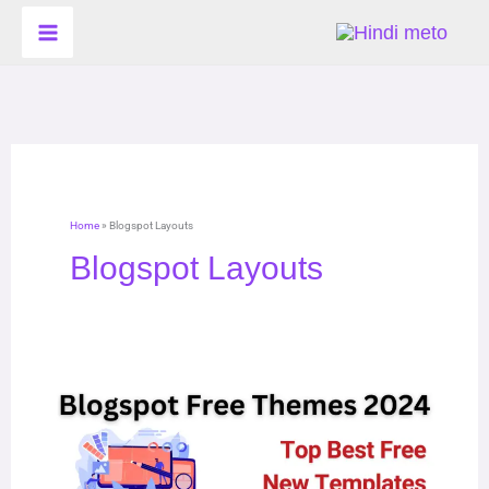
Skip
to
content
Home
»
Blogspot Layouts
Blogspot Layouts
Blogspot
Free
Themes:
अपने