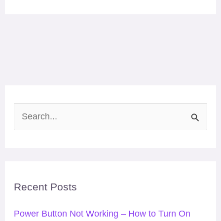
S
e
a
r
Recent Posts
c
h
Power Button Not Working – How to Turn On