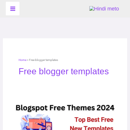
Skip
to
content
Home
»
Free blogger templates
Free blogger templates
Blogspot
Free
Themes:
अपने