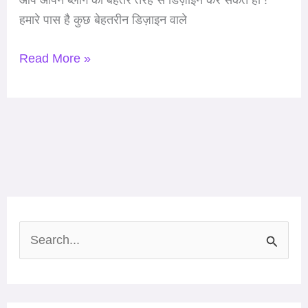
आप आपने ब्लॉग को बेहतर तरह से डिज़ाइन कर सकते हो !
हमारे पास है कुछ बेहतरीन डिज़ाइन वाले
Read More »
S
e
a