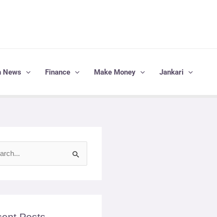
h News
Finance
Make Money
Jankari
ent Posts