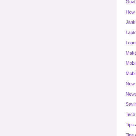
Govt
How 
Jank
Lapt
Loan
Mak
Mobi
Mobi
New 
New
Savi
Tech
Tips 
Tips 