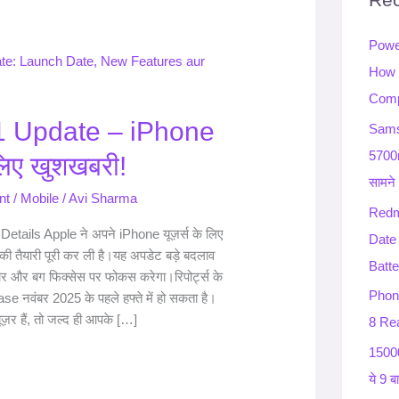
h
Powe
f
How 
o
Comp
r
1 Update – iPhone
:
Sams
5700
 लिए खुशखबरी!
सामने
nt
/
Mobile
/
Avi Sharma
Redm
etails Apple ने अपने iPhone यूज़र्स के लिए
Date
 तैयारी पूरी कर ली है।यह अपडेट बड़े बदलाव
Batte
सुधार और बग फिक्सेस पर फोकस करेगा।रिपोर्ट्स के
Phon
se नवंबर 2025 के पहले हफ्ते में हो सकता है।
र हैं, तो जल्द ही आपके […]
8 Rea
15000
ये 9 ब