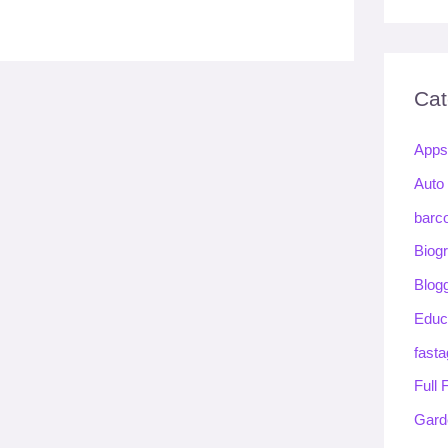
Cat
App
Auto
barc
Biog
Blog
Educ
fasta
Full
Gard