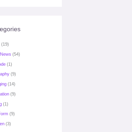
egories
s
(19)
 News
(54)
ode
(1)
raphy
(9)
ging
(14)
ation
(9)
g
(1)
 Form
(9)
en
(3)