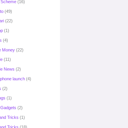
 Scheme
(16)
to
(49)
ari
(22)
op
(1)
s
(4)
e Money
(22)
le
(11)
le News
(2)
phone launch
(4)
s
(2)
ngs
(1)
 Gadgets
(2)
and Tricks
(1)
and Tricks
(18)