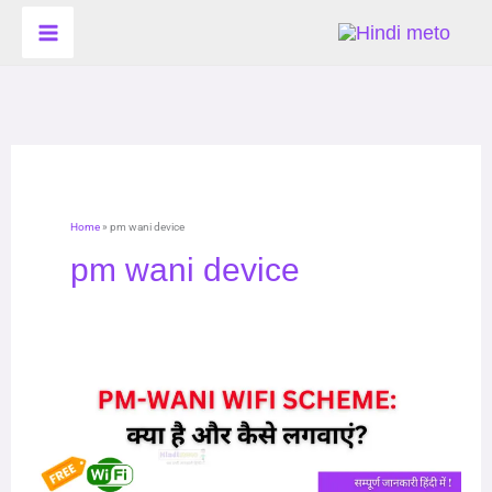
Skip
to
content
Home
»
pm wani device
pm wani device
PM-
WANI
WiFi
Scheme