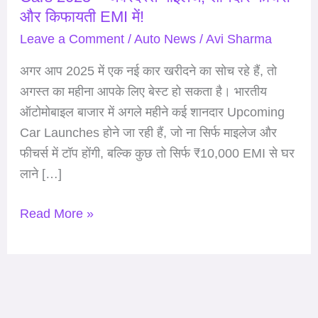
और किफायती EMI में!
होंगी
ये
Leave a Comment
/
Auto News
/
Avi Sharma
5
अगर आप 2025 में एक नई कार खरीदने का सोच रहे हैं, तो
Upcoming
अगस्त का महीना आपके लिए बेस्ट हो सकता है। भारतीय
Cars
ऑटोमोबाइल बाजार में अगले महीने कई शानदार Upcoming
2025
Car Launches होने जा रही हैं, जो ना सिर्फ माइलेज और
–
फीचर्स में टॉप होंगी, बल्कि कुछ तो सिर्फ ₹10,000 EMI से घर
जबरदस्त
लाने […]
माइलेज,
शानदार
Read More »
फीचर्स
और
किफायती
EMI
में!