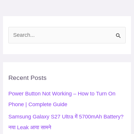
S
e
a
r
Recent Posts
c
h
Power Button Not Working – How to Turn On
f
Phone | Complete Guide
o
Samsung Galaxy S27 Ultra में 5700mAh Battery?
r
नया Leak आया सामने
: