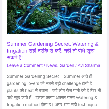
&
Irrigation
सही
तरीके
से
करें,
Summer Gardening Secret: Watering &
नहीं
Irrigation सही तरीके से करें, नहीं तो पौधे सूख
तो
सकते हैं!
पौधे
Leave a Comment
/
News
,
Garden
/
Avi Sharma
सूख
Summer Gardening Secret – Summer आते ही
सकते
gardening lovers की सबसे बड़ी challenge होती है
हैं!
plants को heat से बचाना। कई लोग रोज़ पानी देते हैं फिर भी
पौधे सूख जाते हैं। इसका कारण अक्सर गलत Watering &
Irrigation method होता है। अगर आप सही technique