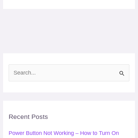
S
e
a
r
Recent Posts
c
h
Power Button Not Working – How to Turn On