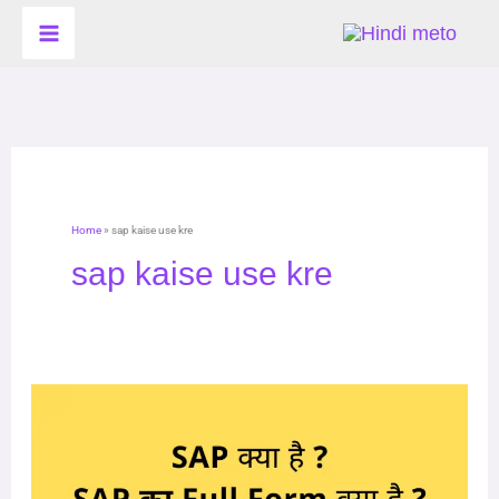
Skip
to
content
Home
»
sap kaise use kre
sap kaise use kre
SAP
क्या
है
(What