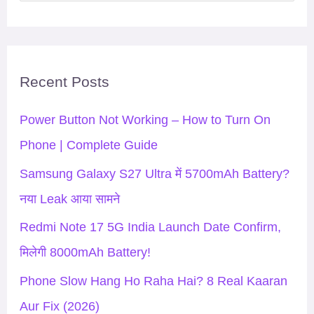
e
a
r
Recent Posts
c
h
Power Button Not Working – How to Turn On
f
Phone | Complete Guide
o
Samsung Galaxy S27 Ultra में 5700mAh Battery?
r
नया Leak आया सामने
:
Redmi Note 17 5G India Launch Date Confirm,
मिलेगी 8000mAh Battery!
Phone Slow Hang Ho Raha Hai? 8 Real Kaaran
Aur Fix (2026)