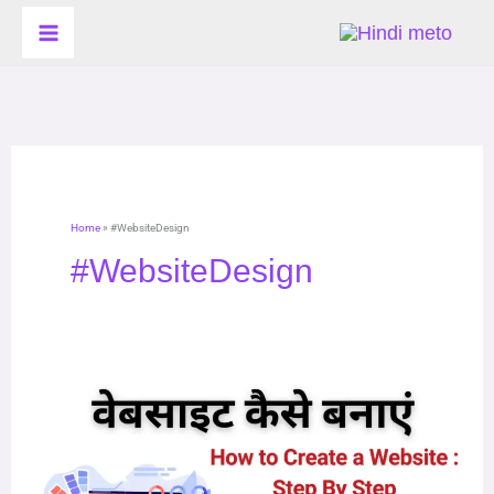
Skip
to
content
Home
»
#WebsiteDesign
#WebsiteDesign
Website
kaise
banaye
(How