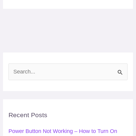
S
e
a
r
Recent Posts
c
h
Power Button Not Working – How to Turn On