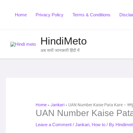
Skip
to
Home
Privacy Policy
Terms & Conditions
Discla
content
HindiMeto
अब सभी जानकारी हिंदी में
Home
»
Jankari
»
UAN Number Kaise Pata Kare – सम्पूर्ण ज
UAN Number Kaise Pata Kare
Leave a Comment
/
Jankari
,
How to
/ By
Hindimet