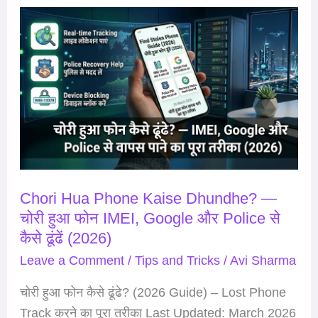
Chori
Hua
Phone
Kaise
Dhundhe?
—
चोरी
हुआ
फोन
Chori Hua Phone Kaise Dhundhe? —
IMEI,
चोरी हुआ फोन IMEI, Google और Police से
Google
कैसे ढूंढें (2026)
और
Leave a Comment
/
Tips and Tricks
/
Avi Sharma
Police
से
चोरी हुआ फोन कैसे ढूंढे? (2026 Guide) – Lost Phone
कैसे
Track करने का पूरा तरीका Last Updated: March 2026