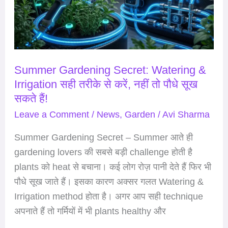
Irrigation
सही
तरीके
से
करें,
Summer Gardening Secret: Watering &
नहीं
Irrigation सही तरीके से करें, नहीं तो पौधे सूख
तो
सकते हैं!
पौधे
Leave a Comment
/
News
,
Garden
/
Avi Sharma
सूख
Summer Gardening Secret – Summer आते ही
सकते
gardening lovers की सबसे बड़ी challenge होती है
हैं!
plants को heat से बचाना। कई लोग रोज़ पानी देते हैं फिर भी
पौधे सूख जाते हैं। इसका कारण अक्सर गलत Watering &
Irrigation method होता है। अगर आप सही technique
अपनाते हैं तो गर्मियों में भी plants healthy और