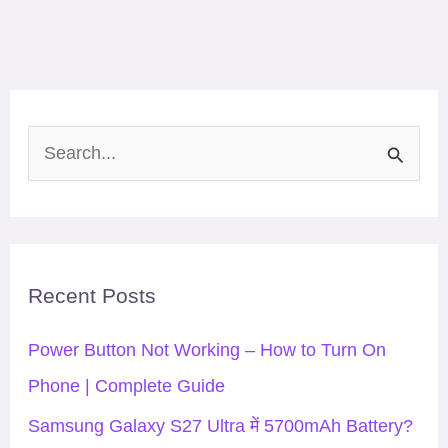
S
e
a
r
Recent Posts
c
h
Power Button Not Working – How to Turn On
f
Phone | Complete Guide
o
Samsung Galaxy S27 Ultra में 5700mAh Battery?
r