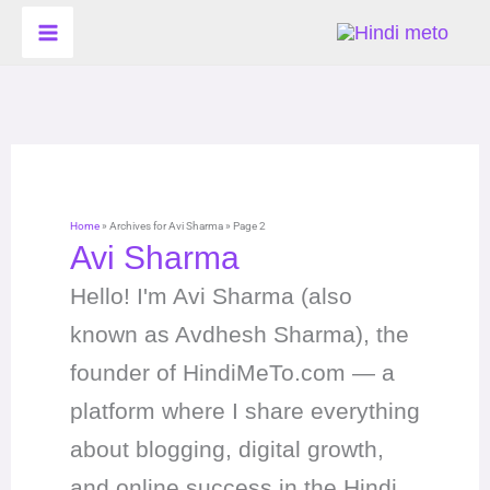
Skip
to
content
Home
»
Archives for Avi Sharma
»
Page 2
Avi Sharma
Hello! I'm Avi Sharma (also
known as Avdhesh Sharma), the
founder of HindiMeTo.com — a
platform where I share everything
about blogging, digital growth,
and online success in the Hindi