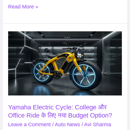
Read More »
Yamaha
Electric
Cycle:
College
और
Office
Ride
के
लिए
Yamaha Electric Cycle: College और
नया
Office Ride के लिए नया Budget Option?
Budget
Leave a Comment
/
Auto News
/
Avi Sharma
Option?