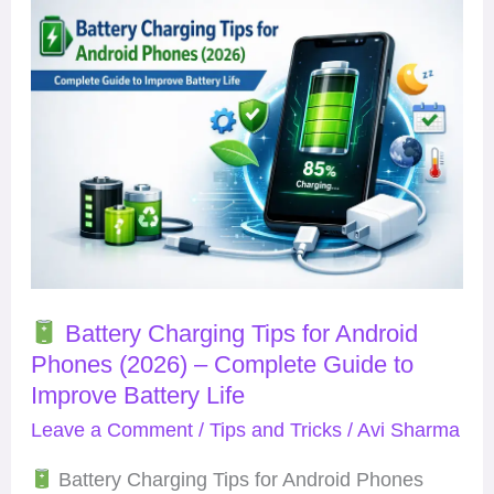
Battery
Charging
Tips
for
Android
Phones
(2026)
–
Complete
Battery Charging Tips for Android
Guide
Phones (2026) – Complete Guide to
to
Improve Battery Life
Improve
Leave a Comment
/
Tips and Tricks
/
Avi Sharma
Battery
Life
Battery Charging Tips for Android Phones