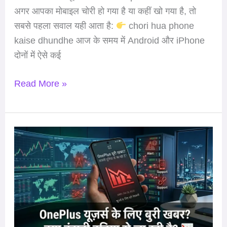
ढूंढें
अगर आपका मोबाइल चोरी हो गया है या कहीं खो गया है, तो
(2026)
सबसे पहला सवाल यही आता है:
chori hua phone
kaise dhundhe आज के समय में Android और iPhone
दोनों में ऐसे कई
Read More »
क्या
OnePlus
बंद
हो
रहा
है?
April