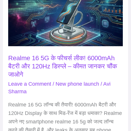
के
फीचर्स
लीक!
6000mAh
बैटरी
और
Realme 16 5G के फीचर्स लीक! 6000mAh
120Hz
बैटरी और 120Hz डिस्प्ले – कीमत जानकर चौंक
डिस्प्ले
जाओगे
–
कीमत
Leave a Comment
/
New phone launch
/
Avi
Sharma
जानकर
चौंक
Realme 16 5G लॉन्च की तैयारी! 6000mAh बैटरी और
जाओगे
120Hz Display के साथ मिड-रेंज में बड़ा धमाका? Realme
अपने नए smartphone realme 16 5g को जल्द लॉन्च
करने की तैयारी में है, और leaks के अनुसार यह phone