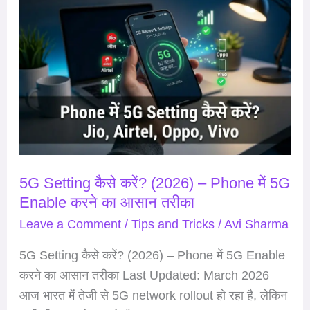
5G
Setting
कैसे
करें?
(2026)
–
Phone
में
5G
5G Setting कैसे करें? (2026) – Phone में 5G
Enable
Enable करने का आसान तरीका
करने
का
Leave a Comment
/
Tips and Tricks
/
Avi Sharma
आसान
5G Setting कैसे करें? (2026) – Phone में 5G Enable
तरीका
करने का आसान तरीका Last Updated: March 2026
आज भारत में तेजी से 5G network rollout हो रहा है, लेकिन