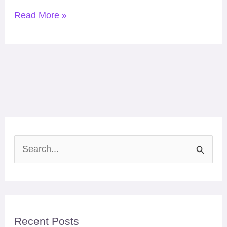
Read More »
S
e
a
r
Recent Posts
c