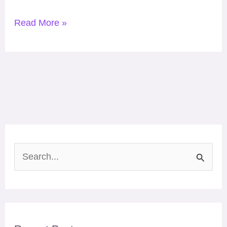
Read More »
S
e
a
r