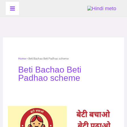
Skip
to
content
Home
»
Beti Bachao Beti Padhao scheme
Beti Bachao Beti
Padhao scheme
Beti
Bachao
Beti