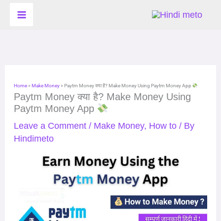
Skip
to
content
Home
»
Make Money
»
Paytm Money क्या है? Make Money Using Paytm Money App
Paytm Money क्या है? Make Money Using
Paytm Money App
Leave a Comment
/
Make Money
,
How to
/ By
Hindimeto