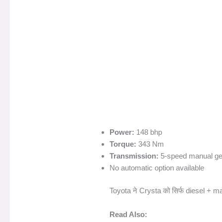
Power:
148 bhp
Torque:
343 Nm
Transmission:
5-speed manual ge
No automatic option available
Toyota ने Crysta को सिर्फ diesel + ma
Read Also: