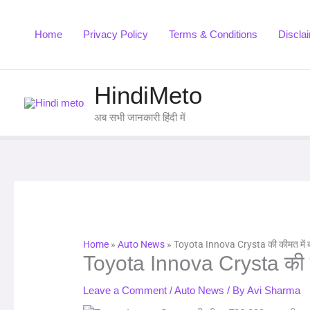
Skip
to
Home
Privacy Policy
Terms & Conditions
Discla
content
HindiMeto
अब सभी जानकारी हिंदी में
Home
»
Auto News
»
Toyota Innova Crysta की कीमत में ब
Toyota Innova Crysta की की
Leave a Comment
/
Auto News
/ By
Avi Sharma